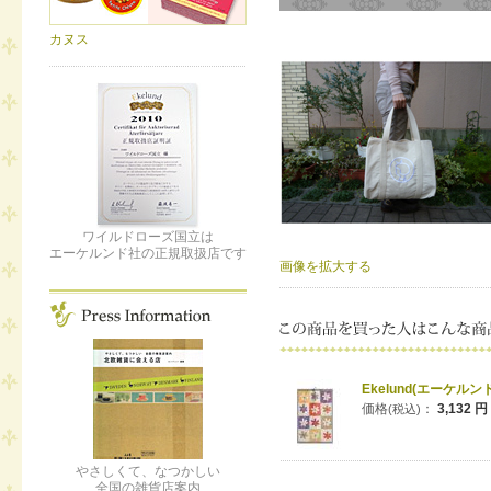
カヌス
ワイルドローズ国立は
エーケルンド社の正規取扱店です
画像を拡大する
Ekelund(エーケルンド)
価格
：
3,132 円
(税込)
やさしくて、なつかしい
全国の雑貨店案内