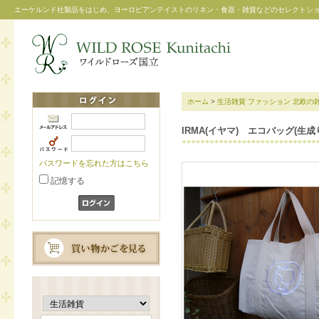
エーケルンド社製品をはじめ、ヨーロピアンテイストのリネン・食器・雑貨などのセレクトシ
ホーム
>
生活雑貨
ファッション
北欧の
IRMA(イヤマ) エコバッグ(生成
パスワードを忘れた方はこちら
記憶する