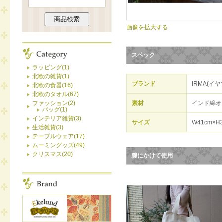
画像を拡大する
スペック
ラッピング(1)
北欧の雑貨(1)
ブランド
IRMA(イヤ
北欧の食器(16)
北欧のタオル(67)
ファッション(2)
素材
インド綿オ
バッグ(1)
インテリア雑貨(3)
サイズ
W41cm×H
生活雑貨(3)
テーブルウェア(17)
ムーミングッズ(49)
クリスマス(20)
腕にかけて使用